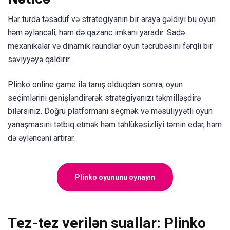
Hər turda təsadüf və strategiyanın bir araya gəldiyi bu oyun
həm əyləncəli, həm də qazanc imkanı yaradır. Sadə
mexanikalar və dinamik raundlar oyun təcrübəsini fərqli bir
səviyyəyə qaldırır.
Plinko online game ilə tanış olduqdan sonra, oyun
seçimlərini genişləndirərək strategiyanızı təkmilləşdirə
bilərsiniz. Doğru platformanı seçmək və məsuliyyətli oyun
yanaşmasını tətbiq etmək həm təhlükəsizliyi təmin edər, həm
də əyləncəni artırar.
Plinko oyununu oynayın
Tez-tez verilən suallar: Plinko