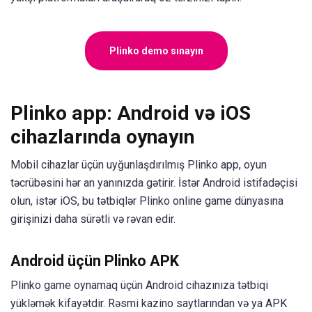
Plinko demo sınayın
Plinko app: Android və iOS
cihazlarında oynayın
Mobil cihazlar üçün uyğunlaşdırılmış Plinko app, oyun
təcrübəsini hər an yanınızda gətirir. İstər Android istifadəçisi
olun, istər iOS, bu tətbiqlər Plinko online game dünyasına
girişinizi daha sürətli və rəvan edir.
Android üçün Plinko APK
Plinko game oynamaq üçün Android cihazınıza tətbiqi
yükləmək kifayətdir. Rəsmi kazino saytlarından və ya APK