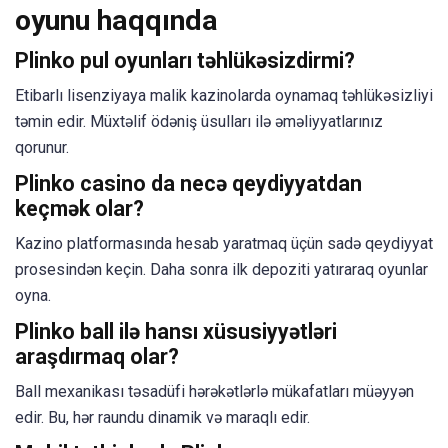
oyunu haqqında
Plinko pul oyunları təhlükəsizdirmi?
Etibarlı lisenziyaya malik kazinolarda oynamaq təhlükəsizliyi
təmin edir. Müxtəlif ödəniş üsulları ilə əməliyyatlarınız
qorunur.
Plinko casino da necə qeydiyyatdan
keçmək olar?
Kazino platformasında hesab yaratmaq üçün sadə qeydiyyat
prosesindən keçin. Daha sonra ilk depoziti yatıraraq oyunlar
oyna.
Plinko ball ilə hansı xüsusiyyətləri
araşdırmaq olar?
Ball mexanikası təsadüfi hərəkətlərlə mükafatları müəyyən
edir. Bu, hər raundu dinamik və maraqlı edir.