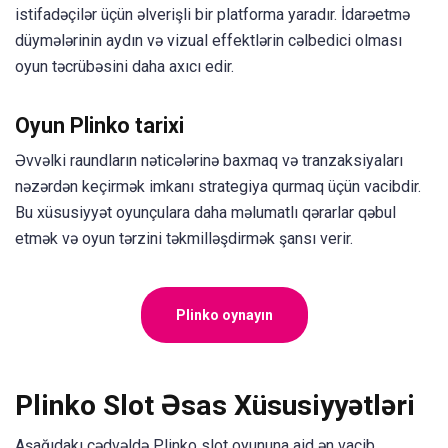
istifadəçilər üçün əlverişli bir platforma yaradır. İdarəetmə
düymələrinin aydın və vizual effektlərin cəlbedici olması
oyun təcrübəsini daha axıcı edir.
Oyun Plinko tarixi
Əvvəlki raundların nəticələrinə baxmaq və tranzaksiyaları
nəzərdən keçirmək imkanı strategiya qurmaq üçün vacibdir.
Bu xüsusiyyət oyunçulara daha məlumatlı qərarlar qəbul
etmək və oyun tərzini təkmilləşdirmək şansı verir.
Plinko oynayın
Plinko Slot Əsas Xüsusiyyətləri
Aşağıdakı cədvəldə Plinko slot oyununa aid ən vacib