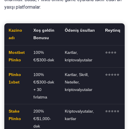
yaxşı platformalar:
Kazino
Xoş gəldin
Ödəniş üsulları
Reytinq
adı
Bonusu
Mostbet
100%
Kartlar,
⭐⭐⭐⭐
Plinko
€/$300-dək
kriptovalyutalar
Plinko
100%
Kartlar, Skrill,
⭐⭐⭐⭐⭐
1xbet
€/$300-dək
Neteller,
+ 30
kriptovalyutalar
fırlatma
Stake
200%
Kriptovalyutalar,
⭐⭐⭐⭐⭐
Plinko
€/$1,000-
kartlar
dək