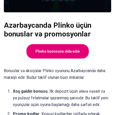
Azərbaycanda Plinko üçün
bonuslar və promosyonlar
Plinko bonusunu əldə edin
Bonuslar və aksiyalar Plinko oyununu Azərbaycanda daha
maraqlı edir. Budur təklif olunan bəzi imkanlar:
Xoş gəldin bonusu.
İlk depozit üçün əlavə vəsait və
ya pulsuz fırlatmalar qazanmaq şansıdır. Bu təklif yeni
oyunçular üçün oyuna başlamağı daha sərfəli edir.
Promo kodlar.
Xüsusi kodlardan istifadə edərək