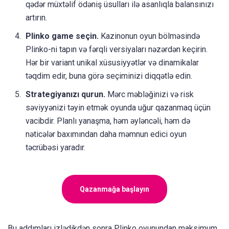
qədər müxtəlif ödəniş üsulları ilə asanlıqla balansınızı
artırın.
Plinko game seçin.
Kazinonun oyun bölməsində
Plinko-ni tapın və fərqli versiyaları nəzərdən keçirin.
Hər bir variant unikal xüsusiyyətlər və dinamikalar
təqdim edir, buna görə seçiminizi diqqətlə edin.
Strategiyanızı qurun.
Mərc məbləğinizi və risk
səviyyənizi təyin etmək oyunda uğur qazanmaq üçün
vacibdir. Planlı yanaşma, həm əyləncəli, həm də
nəticələr baxımından daha məmnun edici oyun
təcrübəsi yaradır.
Qazanmağa başlayın
Bu addımları izlədikdən sonra Plinko oyunundan maksimum