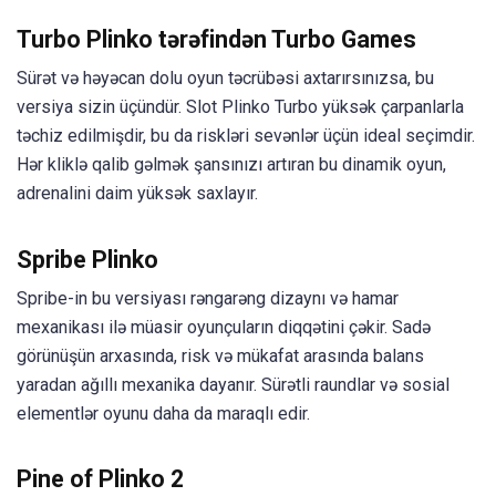
Turbo Plinko tərəfindən Turbo Games
Sürət və həyəcan dolu oyun təcrübəsi axtarırsınızsa, bu
versiya sizin üçündür. Slot Plinko Turbo yüksək çarpanlarla
təchiz edilmişdir, bu da riskləri sevənlər üçün ideal seçimdir.
Hər kliklə qalib gəlmək şansınızı artıran bu dinamik oyun,
adrenalini daim yüksək saxlayır.
Spribe Plinko
Spribe-in bu versiyası rəngarəng dizaynı və hamar
mexanikası ilə müasir oyunçuların diqqətini çəkir. Sadə
görünüşün arxasında, risk və mükafat arasında balans
yaradan ağıllı mexanika dayanır. Sürətli raundlar və sosial
elementlər oyunu daha da maraqlı edir.
Pine of Plinko 2