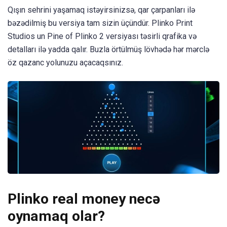
Qışın sehrini yaşamaq istəyirsinizsə, qar çarpanları ilə
bəzədilmiş bu versiya tam sizin üçündür. Plinko Print
Studios un Pine of Plinko 2 versiyası təsirli qrafika və
detalları ilə yadda qalır. Buzla örtülmüş lövhədə hər mərclə
öz qazanc yolunuzu açacaqsınız.
Plinko real money necə
oynamaq olar?