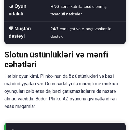
🤝 Oyun
RNG sertifikatı ilə təsdiqlənmiş
ədaləti
təsadüfi nəticələr
💬 Müştəri
24/7 canlı çat və e-poçt vasitəsilə
dəstəyi
dəstək
Slotun üstünlükləri və mənfi
cəhətləri
Hər bir oyun kimi, Plinko-nun da öz üstünlükləri və bəzi
məhdudiyyətləri var. Onun sadəliyi ilə maraqlı mexanikası
oyunçuları cəlb etsə də, bəzi çatışmazlıqlarını da nəzərə
almaq vacibdir. Budur, Plinko AZ oyununu qiymətləndirən
əsas məqamlar.