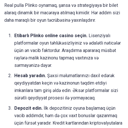
Real pulla Plinko oynamaq, şansa və strategiyaya bir bilet
alaraq dinamik bir macəraya atılmaq kimidir. Hər addım sizi
daha maraqlı bir oyun təcrübəsinə yaxınlaşdırır.
Etibarlı Plinko online casino seçin.
Lisenziyalı
platformalar oyun təhlükəsizliyiniz və ədalətli nəticələr
üçün ən vacib faktordur. Araşdırma apararaq müsbət
rəylərə malik kazinonu tapmaq vaxtınıza və
sərmayənizə dəyər.
Hesab yaradın.
Şəxsi məlumatlarınızı daxil edərək
qeydiyyatdan keçin və kazinonun təqdim etdiyi
imkanlara tam giriş əldə edin. Əksər platformalar sizi
sürətli qeydiyyat prosesi ilə yormayacaq.
Depozit edin.
İlk depozitiniz oyuna başlamaq üçün
vacib addımdır, həm də çox vaxt bonuslar qazanmaq
üçün fürsət yaradır. Kredit kartlarından kriptovalyutalara