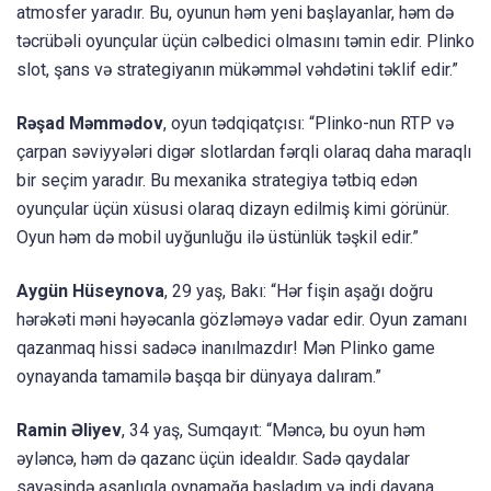
atmosfer yaradır. Bu, oyunun həm yeni başlayanlar, həm də
təcrübəli oyunçular üçün cəlbedici olmasını təmin edir. Plinko
slot, şans və strategiyanın mükəmməl vəhdətini təklif edir.”
Rəşad Məmmədov
, oyun tədqiqatçısı: “Plinko-nun RTP və
çarpan səviyyələri digər slotlardan fərqli olaraq daha maraqlı
bir seçim yaradır. Bu mexanika strategiya tətbiq edən
oyunçular üçün xüsusi olaraq dizayn edilmiş kimi görünür.
Oyun həm də mobil uyğunluğu ilə üstünlük təşkil edir.”
Aygün Hüseynova
, 29 yaş, Bakı: “Hər fişin aşağı doğru
hərəkəti məni həyəcanla gözləməyə vadar edir. Oyun zamanı
qazanmaq hissi sadəcə inanılmazdır! Mən Plinko game
oynayanda tamamilə başqa bir dünyaya dalıram.”
Ramin Əliyev
, 34 yaş, Sumqayıt: “Məncə, bu oyun həm
əyləncə, həm də qazanc üçün idealdır. Sadə qaydalar
sayəsində asanlıqla oynamağa başladım və indi dayana