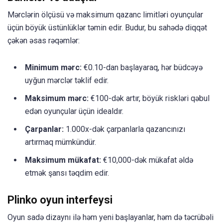
Mərclərin ölçüsü və maksimum qazanc limitləri oyunçular
üçün böyük üstünlüklər təmin edir. Budur, bu sahədə diqqət
çəkən əsas rəqəmlər:
Minimum mərc:
€0.10-dan başlayaraq, hər büdcəyə
uyğun mərclər təklif edir.
Maksimum mərc:
€100-dək artır, böyük riskləri qəbul
edən oyunçular üçün idealdır.
Çarpanlar:
1.000x-dək çarpanlarla qazancınızı
artırmaq mümkündür.
Maksimum mükafat:
€10,000-dək mükafat əldə
etmək şansı təqdim edir.
Plinko oyun interfeysi
Oyun sadə dizaynı ilə həm yeni başlayanlar, həm də təcrübəli